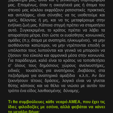
μας. Επομένως, όταν η οικογένειά μας ή άτομα του
στενού μας κύκλου εκφράζουν ρατσιστικές πρακτικές
και αντιλήψεις, είναι σύνηθες να τις υιοθετούμε και
εμείς, θέλοντας ή μη, και να τις μεταφέρουμε στην
ενήλικη ζωή μας. Κάποια στιγμή πρέπει να σταματήσει
αυτό. Συγκεκριμένα, το κράτος πρέπει να λάβει τα
απαραίτητα μέτρα, έτσι ώστε οι ευαίσθητες κοινωνικές
ομάδες (π.χ. άτομα με αναπηρία, ηλικιωμένοι), να μην
αισθάνονται κατώτεροι, να μην ντρέπονται επειδή οι
υπόλοιποι τους λυπούνται και γενικά να μπορούν να
ζήσουν πιο εύκολα και αρμονικά μέσα στην κοινωνία.
Για παράδειγμα, καλό είναι το κράτος να τοποθετήσει
σ’ όλους τους δημόσιους χώρους ανελκυστήρες,
ειδικές τουαλέτες για αναπήρους ,διαβάσεις στα
πεζοδρόμια για αναπηρικά αμαξίδια κ.λ.π.. Αν δεν
ξεκινήσουν τέτοιες δράσεις, λογικό είναι να γίνεται
θύτης κάποιος και να θέλει να νιώσει με αυτόν τον
τρόπο ένα είδος λανθασμένης δύναμης.
Τι θα συμβούλευες κάθε νεαρό ΑΜΕΑ, που έχει τις
ίδιες φιλοδοξίες με εσένα, αλλά φοβάται να κάνει
το μεγάλο βήμα;