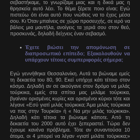
σεβαστήκαμε, το γνωρίζαμε μιας και η δικιά μας η
θρησκεία αυτό λέει. Το θέμα ξέρετε ποιο είναι; Εγώ
πιστεύω ότι είναι αυτό που νιώθεις να το έχεις μέσα
σου. Κι Όταν μπαίνεις σε χώρο προσευχής, σε ιερό να
βάλεις μια μαντήλα, ανοίγεις τα χεριά σου στον θεό,
προσκυνάς, δηλαδή δείχνεις έναν σεβασμό.
Έχετε βιώσει την απομόνωση σε
διαπροσωπικό επίπεδο; Εξακολουθούν να
υπάρχουν τέτοιες συμπεριφορές σήμερα;
Εγώ γεννήθηκα Θεσσαλονίκη. Αυτά τα βιώναμε εμείς
τη δεκαετία του 80, 90. Εκεί υπήρχε κάτι τέτοιο στον
κόσμο. Δηλαδή αν σε ακούγανε στον δρόμο να μιλάς
τούρκικα, εμείς στα σπίτια μας μιλάμε τούρκικα,
βγαίναν ορισμένες κυρίες και ορισμένοι κύριοι τότε και
λέγανε «Εσύ γιατί μιλάς τούρκικα; Άμα μιλάς τούρκικα
να πας στην Τουρκία» ή « Να μην μιλάς τούρκικα».
Δηλαδή κάτι τέτοια τα βιώναμε κάποτε. Από τη
δεκαετία του 2000 αυτό έχει ξεπεραστεί. Τώρα δεν
έχουμε κανένα πρόβλημα. Τότε αν συναντούσα 10
άτομα, οι 4 μπορεί να λέγαν «γιατί μιλάτε τούρκικα;»