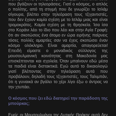
που βγάζουν οι τηλεοράσεις. Γιατί ο κόσμος, ο απλός
ο πολίτης, από τη στιγμή που δε γνωρίζει το Ισλάμ
σίγουρα, βλέπει στην τηλεόραση τους τζιχαντιστές,
που δεν έχουν καμία σχέση με το Ισλάμ μιας και είναι
τρομοκράτες. Καμία σχέση με τη θρησκεία. Ίσα ίσα
στο Κοράνι λέει το ίδιο που λέει και στην Αγία Γραφή:
ότι αν σκοτώσεις ένα άτομο εν ώρα ειρήνης παίρνεις
τόσες πολλές αμαρτίες σαν να έχεις σκοτώσει έναν
κόσμο ολόκληρο. Είναι αμαρτία, απαγορεύεται!
Επειδή είμαστε ο μοναδικός σύλλογος της
μουσουλμανική κοινότητας στη Μακεδονία μας
επισκέπτονται και σχολεία. Όταν μπαίνουν εδώ μέσα
τα παιδιά είναι διστακτικά. Εγώ αυτό το δικαιολογώ
γιατί βλέποντας στην τηλεόραση αυτά που
προβάλουν, δηλαδή τους τζιχαντιστές, τους Ταλιμπάν,
ότι η γυναικά αν βγάλει το χέρι λίγο έξω ο άντρας να
την χτυπάει.
Ο κόσμος που ζει εδώ διατηρεί την παράδοση της
μπούρκας;
Εμείς οι Μουσουλμάνοι της Δυτικής Θράκης αυτό δεν