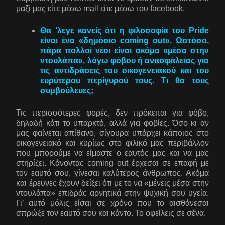
μαζί μας είτε μέσω mail είτε μέσω του facebook.
Θα ‘λεγε κανείς ότι η φιλοσοφία του
Pride
είναι ένα «δημόσιο
coming
out». Ωστόσο,
πάρα πολλοί νέοι είναι ακόμα «μέσα στην
ντουλάπα», λόγω φόβου ή ανασφάλειας για
τις αντιδράσεις του οικογενειακού και του
ευρύτερου περίγυρού τους. Τι θα τους
συμβούλευες;
Τις περισσότερες φορές, δεν πρόκειται για φόβο,
δηλαδή κάτι το υπαρκτό, αλλά για φοβίες. Όσο κι αν
μας φαίνεται απίθανο, σίγουρα υπάρχει κάποιος στο
οικογενειακό και κυρίως στο φιλικό μας περιβάλλον
που μπορούμε να είμαστε ο εαυτός μας και να μας
στηρίζει. Κάνοντας coming out έρχεσαι σε επαφή με
τον εαυτό σου, γίνεσαι καλύτερος άνθρωπος. Ακόμα
και έρευνες έχουν δείξει ότι με το να «μένεις μέσα στην
ντουλάπα» επιδράς αρνητικά στην ψυχική σου υγεία.
Γι’ αυτό μόλις είσαι σε χρόνο που το αισθάνεσαι
σπρώξε τον εαυτό σου και κάντο. Το οφείλεις σε σένα.