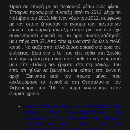
Ήρθα σε επαφή με το περιοδικό μέσω ενός φίλου.
Έπαιρνα προσωρινή σύνταξη από το 2012 μέχρι το
Νοέμβριο του 2013. Με έναν νόμο του 2012, σύμφωνα
με τον οποίο ζητούσαν τα ένσημα των τελευταίων
ετών, η προσωρινή σύνταξη κόπηκε μια που δεν είχα
συγκεντρώσει αρκετά και το όριο συνταξιοδότησής
μου πήγε στα 67. Από τότε έμεινα από δουλεία πολύ
καιρό . Νοίκιαζα σπίτι αλλά ζούσα οριακά στα όρια της
φτώχειας. Είχα ένα φίλο που είχε έρθει στη Σχεδία
από την πρώτη μέρα και όταν έμαθε το γεγονός αυτό
μου είπε «Γιάννη δεν έρχεσαι στο περιοδικό;». Του
είπα ότι ήθελα να ξεκινήσω και κάπως έτσι έγινε η
αρχή. Ξεκίνησα από τον πρώτο μήνα, που
κυκλοφόρησε το περιοδικό στη Θεσσαλονίκη, τον
Φεβρουάριο του ‘14 και τώρα κοντεύουμε στον
ενάμιση χρόνο.
Ποιες είναι συνήθως οι αντιδράσεις του
κόσμου όταν συνειδητοποιούν ότι
καλύπτετε τις βιοποριστικές σας ανάγκες
αποκλειστικά και μόνο από τη
δραστηριοποίησή σας στη «Σχεδία»;