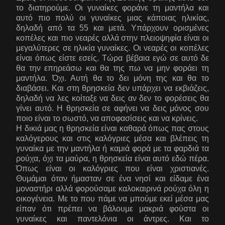
το διατηρούμε. Οι γυναίκες φοράνε τη μαντήλα και
αυτό πιο πολύ οι γυναίκες μιας κάποιας ηλικίας,
δηλαδή από τα 55 και μετά. Υπάρχουν ορισμένες
κοπέλες και πιο νεαρές αλλά στην πλειοψηφία είναι οι
μεγαλύτερες σε ηλικία γυναίκες. Οι νεαρές οι κοπέλες
είναι όπως είστε εσείς. Τώρα βέβαια εγώ σε αυτό δε
θα την επηρεάσω και θα της πω να μην φοράει τη
μαντήλα. Όχι. Αυτή θα το δει μόνη της και θα το
διαβάσει. Και στη θρησκεία δεν υπάρχει να εκβιάζεις,
δηλαδή να λες κοίταξε να δεις αν δεν το φορέσεις θα
γίνει αυτό. Η θρησκεία σε αφήνει να δεις μόνος σου
ποιο είναι το σωστό, να αποφασίσεις και να κρίνεις.
Η δικιά μας η θρησκεία είναι καθαρά όπως πας στους
καλόγερους και στις καλόγριες μέσα και βλέπεις τη
γυναίκα με την μαντήλα ή καμιά φορά με τα φαρδιά τα
ρούχα, όχι τα μαύρα, η θρησκεία είναι αυτό εδώ πέρα.
Όπως είναι οι καλόγριες που είναι χριστιανές.
Θυμάμαι όταν ήμασταν σε ένα νησί και είδαμε ένα
μοναστήρι αλλά φορούσαμε καλοκαιρινά ρούχα όλη η
οικογένεια. Με το που πάμε να μπούμε εκεί μέσα μας
είπαν ότι πρέπει να βάλουμε μακριά φούστα οι
γυναίκες και παντελόνια οι άντρες. Και το