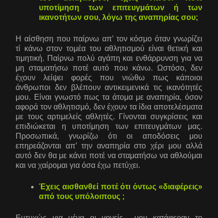
υποτίμηση των επιτευγμάτων ή των
ικανοτήτων σου, λόγω της αναπηρίας σου;
Η αίσθηση που παίρνω απ’ τον κόσμο όταν γνωρίζει
τί κάνω στον τομέα του αθλητισμού είναι θετική και
τιμητική. Παίρνω πολύ αγάπη και ενθάρρυνση για να
μη σταματήσω ποτέ αυτό που κάνω. Ωστόσο, δεν
έχουν λείψει φορές που νιώθω πως κάποιοι
άνθρωποι δεν βλέπουν αντικειμενικά τις ικανότητές
μου. Είναι γνωστό πως τα άτομα με αναπηρία, όσον
αφορά τον αθλητισμό, δεν έχουν τα ίδια αποτελέσματα
με τους αρτιμελείς αθλητές. Γίνονται συγκρίσεις και
επιδιώκεται η υποτίμηση των επιτευγμάτων μας.
Προσωπικά, γνωρίζω ότι οι αποδόσεις μου
επηρεάζονται απ’ την αναπηρία στο χέρι μου αλλά
αυτό δεν θα με κάνει ποτέ να σταματήσω να αθλούμαι
και να χαίρομαι για όσα έχω πετύχει.
Έχεις αισθανθεί ποτέ ότι όντως «διαφέρεις»
από τους υπόλοιπους ;
Ευτυχώς για μένα οι γονείς μου κατάφεραν το