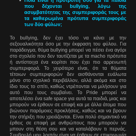
Ποια είναι η προτροπή σου για τα παιδιά
που δέχονται
bullying, λόγω της
ασυμβατότητας της συμπεριφοράς τους με
τα καθιερωμένα πρότυπα συμπεριφοράς
των δύο φύλων;
Το bullying, δεν έχει τόσο να κάνει με την
σεξουαλικότητα όσο με την έκφραση του φύλου. Για
παράδειγμα, θύμα bullying μπορεί να πέσει ένα αγόρι
στο σχολείο που δεν ταυτίζεται με τα macho πρότυπα
ή αντίστοιχα ένα κορίτσι που έχει πιο αρρενωπή
συμπεριφορά. Το χειρότερο είναι, ότι τα θύματα
τέτοιων συμπεριφορών δεν αισθάνονται ευάλωτα
μόνο στο σχολικό περιβάλλον, αλλά ακόμα και στο
ίδιο τους το σπίτι, καθώς ντρέπονται να μιλήσουν για
αυτό που τους συμβαίνει. Το Pride μπορεί να
αποτελέσει ένα safe space για αυτά τα παιδιά, μιας και
μπορούν να έρθουν σε επαφή και με άλλα άτομα που
βιώνουν παρόμοιες προκλήσεις, καθώς και να βρουν
την στήριξη που χρειάζονται. Είναι πολύ σημαντικό να
έρθεις σε επαφή με ανθρώπους που μπορούν να
μπουν στη θέση σου και να καταλάβουν τι περνάς.
Συμβουλή μου λοιπόν είναι να έρθουν σε επικοινωνία