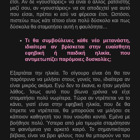
έτσι. Αν δε «γουστάρεις» να είναι ο άλλος ρατσιστής
μαζί σου, αν «γουστάρεις» να σε αποδεχτεί για αυτό
που είσαι, πρέπει κι εσύ να φέρεσαι έτσι. Ωστόσο,
πιστεύω πως κάτι τέτοιο είναι πολύ δύσκολο και πως
δύσκολα θα σταματήσει αυτή η φαυλότητα…
Τι θα συμβούλευες κάθε νέο μετανάστη,
ιδιαίτερα αν βρίσκεται στην ευαίσθητη
εφηβική ή παιδική ηλικία, που
αντιμετωπίζει παρόμοιες δυσκολίες;
Εξαρτάται την ηλικία. Το σίγουρο είναι ότι θα τον
παρότρυνα να μιλήσει στους γονείς του, ιδιαίτερα αν
είναι μικρός ακόμα. Εγώ δεν το έκανα, κι ήταν μεγάλο
λάθος. Ίσως αυτό που βίωνα χρόνια να είχε
σταματήσει πολύ νωρίτερα. Τώρα αν ντρέπεται να το
κάνει, γιατί είναι στην εφηβική ηλικία, που δε θα
έπρεπε να ντρέπεται, θα μπορούσε να μιλήσει σε
κάποιον καθηγητή του που νοιώθει κοντά. Εμένα με
βοήθησε πολύ. Ύστερα από μία τιμωρία σταμάτησαν
τα φαινόμενα για αρκετό καιρό. Το σημαντικότερο
βέβαια, είναι να βρει φίλους που θα μπορούν να του