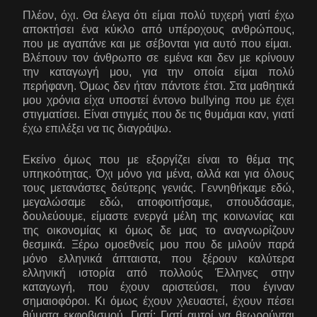
Πλέον, όχι. Θα έλεγα ότι είμαι πολύ τυχερή γιατί έχω
αποκτήσει ένα κύκλο από υπέροχους ανθρώπους,
που με αγαπάνε και με σέβονται για αυτό που είμαι.
Βλέπουν τον άνθρωπο σε εμένα και δεν με κρίνουν
την καταγωγή μου, για την οποία είμαι πολύ
περήφανη. Όμως δεν ήταν πάντοτε έτσι. Στα μαθητικά
μου χρόνια είχα υποστεί έντονο bullying που με έχει
στιγματίσει. Είναι στιγμές που δε τις θυμάμαι καν, γιατί
έχω επιλέξει να τις διαγράψω.
Εκείνο όμως που με εξοργίζει είναι το θέμα της
υπηκοότητας. Όχι μόνο για μένα, αλλά και για όλους
τους μετανάστες δεύτερης γενιάς. Γεννηθήκαμε εδώ,
μεγαλώσαμε εδώ, αποφοιτήσαμε, σπουδάσαμε,
δουλεύουμε, είμαστε ενεργά μέλη της κοινωνίας και
της οικονομίας κι όμως δε μας το αναγνωρίζουν
θεσμικά. Ξέρω ομοεθνείς μου που δε μιλούν παρά
μόνο ελληνικά άπταιστα, που ξέρουν καλύτερα
ελληνική ιστορία από πολλούς Έλληνες στην
καταγωγή, που έχουν αριστεύσει, που έγιναν
σημαιοφόροι. Κι όμως έχουν χλευαστεί, έχουν πέσει
θύματα εκφοβισμού. Γιατί; Γιατί αυτοί να θεωρούνται