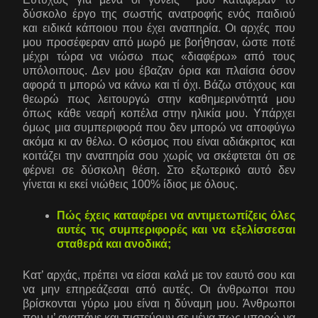
δύσκολο έργο της σωστής ανατροφής ενός παιδιού
και ειδικά κάποιου που έχει αναπηρία. Οι αρχές που
μου προσέφεραν από μωρό με βοήθησαν, ώστε ποτέ
μέχρι τώρα να νιώσω πως «διαφέρω» από τους
υπόλοιπους. Δεν μου έβαζαν όρια και πλαίσια όσον
αφορά τι μπορώ να κάνω και τί όχι. Βάζω στόχους και
θεωρώ πως λειτουργώ στην καθημερινότητά μου
όπως κάθε νεαρή κοπέλα στην ηλικία μου. Υπάρχει
όμως μια συμπεριφορά που δεν μπορώ να αποφύγω
ακόμα κι αν θέλω. Ο κόσμος που είναι αδιάκριτος και
κοιτάζει την αναπηρία σου χωρίς να σκέφτεται ότι σε
φέρνει σε δύσκολη θέση. Στο εξωτερικό αυτό δεν
γίνεται κι εκεί νιώθεις 100% ίδιος με όλους.
Πώς έχεις καταφέρει να αντιμετωπίζεις όλες
αυτές τις συμπεριφορές και να εξελίσσεσαι
σταθερά και ανοδικά;
Κατ’ αρχάς, πρέπει να είσαι καλά με τον εαυτό σου και
να μην επηρεάζεσαι από αυτές. Οι άνθρωποι που
βρίσκονται γύρω μου είναι η δύναμη μου. Άνθρωποι
που μ’ αγαπάνε και πιστεύουν σε μένα πως μπορώ να