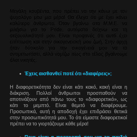
Μεγάλη κουβέντα, που πρέπει να την κάνω με τον
ψυχολόγο μου μια μέρα! Θα έλεγα ότι με έχει κάνει
καλύτερο άνθρωπο. Όταν βγαίνω στα Μ.Μ.Ε. να
μιλήσω για το Pride, αυτόματα δείχνω και τη
σεξουαλικότητά μου. Είναι προφανές ότι αυτό έχει
επίπτωση και στην οικογενειακή μου ζωή. Στην αρχή
ήταν δύσκολο για την οικογένειά μου να το
αντιμετωπίσει, αλλά νομίζω πως στο τέλος βγαίνουμε
όλοι νικητές.
Έχεις αισθανθεί ποτέ ότι «διαφέρεις»;
Η διαφορετικότητα δεν είναι κάτι κακό, κακή είναι η
διάκριση. Πολλοί άνθρωποι προσπαθούν να
αποτινάξουν από πάνω τους το «διαφορετικό», ως
κάτι το μεμπτό. Είναι θεμιτό να διαφέρουμε.
Προσωπικά, αυτή η αποδοχή έχει επιδράσει θετικά
στην προσωπικότητά μου. Το ότι είμαστε διαφορετικοί
πρέπει να το γιορτάζουμε κάθε μέρα!