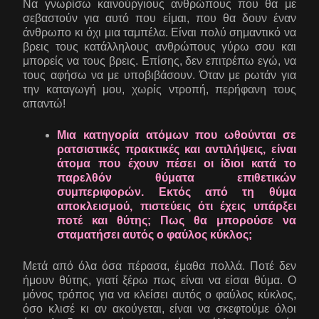
Να γνωρίσω καινούργιους ανθρώπους που θα με
σεβαστούν για αυτό που είμαι, που θα δουν έναν
άνθρωπο κι όχι μια ταμπέλα. Είναι πολύ σημαντικό να
βρεις τους κατάλληλους ανθρώπους γύρω σου και
μπορείς να τους βρεις. Επίσης, δεν επιτρέπω εγώ, να
τους αφήσω να με υποβιβάσουν. Όταν με ρωτάν για
την καταγωγή μου, χωρίς ντροπή, περήφανη τους
απαντώ!
Μια κατηγορία ατόμων που ωθούνται σε
ρατσιστικές πρακτικές και αντιλήψεις, είναι
άτομα που έχουν πέσει οι ίδιοι κατά το
παρελθόν θύματα επιθετικών
συμπεριφορών. Εκτός από τη θύμα
αποκλεισμού, πιστεύεις ότι έχεις υπάρξει
ποτέ και θύτης; Πως θα μπορούσε να
σταματήσει αυτός ο φαύλος κύκλος;
Μετά από όλα όσα πέρασα, έμαθα πολλά. Ποτέ δεν
ήμουν θύτης, γιατί ξέρω πως είναι να είσαι θύμα. Ο
μόνος τρόπος για να κλείσει αυτός ο φαύλος κύκλος,
όσο κλισέ κι αν ακούγεται, είναι να σκεφτούμε όλοι