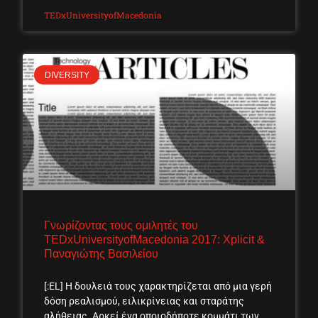
TEDxUniversityofMacedonia
DIVERSITY
Γνωρίζοντας τους ομιλητές του
TEDxUniversityofMacedonia 2017: Xplicit &
Παναγιώτης Βασιλείου
[:EL] Η δουλειά τους χαρακτηρίζεται από μια γερή
δόση ρεαλισμού, ειλικρίνειας και σταράτης
αλήθειας. Αρκεί ένα οποιοδήποτε κομμάτι των