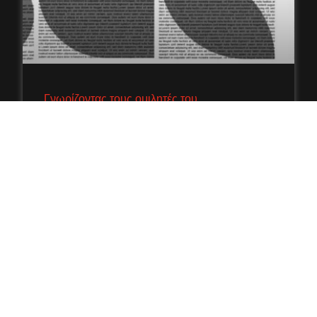
Γνωρίζοντας τους ομιλητές του
TEDxUniversityofMacedonia 2017: Νίκος
Παπαϊωάννου
[:EL] Ο Νίκος Παπαϊωάννου αποτελεί μέρος του
ξεχωριστού δικτύου συνειδήσεων Consciousnet
– A world as One του TEDxUniversityofMacedonia
2017. Είναι καθηγητής στη Κτηνιατρική σχολή του
Διάβασε Περισσότερα »
Μαρκέλλα Ιωαννίδου