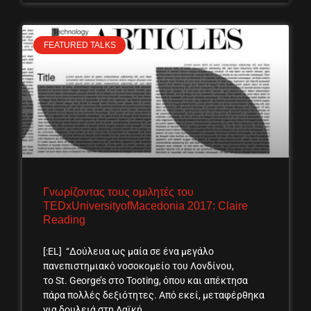
FEATURED TALKS
Γνωρίζοντας τους ομιλητές του
TEDxUniversityofMacedonia 2017: Claire
Reading
[:EL] “Δούλευα ως μαία σε ένα μεγάλο
πανεπιστημιακό νοσοκομείο του Λονδίνου,
το St. George’s στο Tooting, όπου και απέκτησα
πάρα πολλές δεξιότητες. Από εκεί, μεταφέρθηκα
για δουλειά στη Λαϊκή