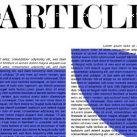
Us
Join Us
Events
Our Team
What’s