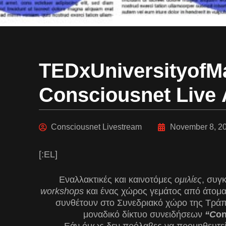
TEDxUniversityofM
Consciousnet Live
Consciousnet Livestream
November 8, 2
[:EL]
Εναλλακτικές και καινοτόμες
ομιλίες
, συγ
workshops
και ένας χώρος γεμάτος από άτομα 
συνθέτουν στο Συνεδριακό χώρο της Τράπ
μοναδικό δίκτυο συνειδήσεων
“
C
on