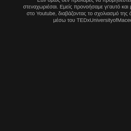
Εάν όμως δεν πρόλαβες να προμηθευτείς 
στεναχωριέσαι. Εμείς προνοήσαμε γι’αυτό και
στο Youtube, διαβάζοντας το σχολιασμό της
μέσω του TEDxUniversityofMaced