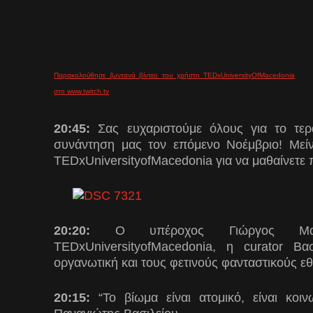
Παρακολούθησε ζωντανά βίντεο του χρήστη TEDxUniversityOfMacedonia
στο www.twitch.tv
20:45:
Σας ευχαριστούμε όλους για το τερ
συνάντηση μας τον επόμενο Νοέμβριο! Μείν
TEDxUniversityofMacedonia για να μαθαίνετε 
20:20:
Ο υπέροχος Γιώργος Μαντζ
TEDxUniversityofMacedonia, η curator Β
οργανωτική και τους φετινούς φανταστικούς εθ
20:15:
“
Το βίωμα είναι ατομικό, είναι κοιν