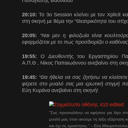
Παναγιώτης Βασιλείου
20:10:
Το 3ο Session κλείνει με τον Xplicit 
στη σκηνή με θέμα την “Θεατρικότητα του στίχο
20:05:
“Ναι μεν η φιλοζωία είναι κουλτού
εφαρμόζεται με το πως προσδιορίζει ο καθένας
19:55:
O
Διευθυντής του Εργαστηρίου Παθ
Α.Π.Θ
, Νίκος Παπαιωάννου ανεβαίνει στη σκηνή
19:45:
“Θα ήθελα να σας ζητήσω να κλείσετε
φέρετε στο μυαλό σας μια ερωτική στιγμή πο
Εύη Κυράνα ανεβαίνει στη σκηνή!
“Σας προσκαλέσω να αφήσετε για λίγο στην
μυαλό μας όταν ακούμε τη λέξη εξάρτηση κ
και όχι τις ομοιότητες.” – Εύη Μαυροπούλο